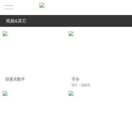
视频&其它
首页
全部
作品展示
农业&工业
关于
食品&快销品
最新观点
我们的简介
医·美业&教育业
联翼光数字
手办
服务业&餐饮业
服务范围
我们的理念
设计 一场躁动
奢侈品业&商业/地产
联系我们
精英团队
视频&其它
合作伙伴