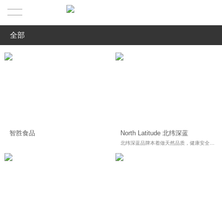
全部
首页
全部
作品展示
农业&工业
关于
食品&快销品
最新观点
我们的简介
医·美业&教育业
智胜食品
North Latitude 北纬深蓝
服务业&餐饮业
服务范围
我们的理念
北纬深蓝品牌本着做天然品质，健康安全的船冻海鲜，让您放心享用美食，把大海的真诚与美意呈现给全国人。
奢侈品业&商业/地产
联系我们
精英团队
视频&其它
合作伙伴