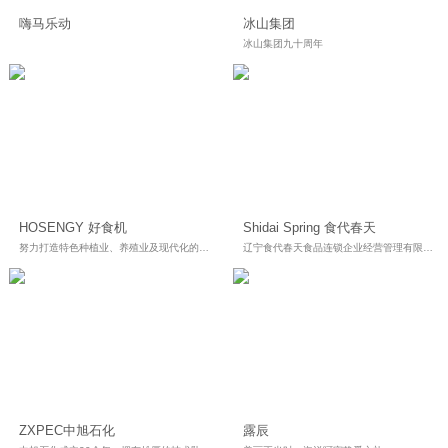
嗨马乐动
冰山集团
冰山集团九十周年
HOSENGY 好食机
Shidai Spring 食代春天
努力打造特色种植业、养殖业及现代化的养生休闲观光旅游业
辽宁食代春天食品连锁企业经营管理有限公司是一家集熟食研发、生产、销售于一体的食品连锁企业，东北首家全公开的熟食旗舰店。
ZXPEC中旭石化
露辰