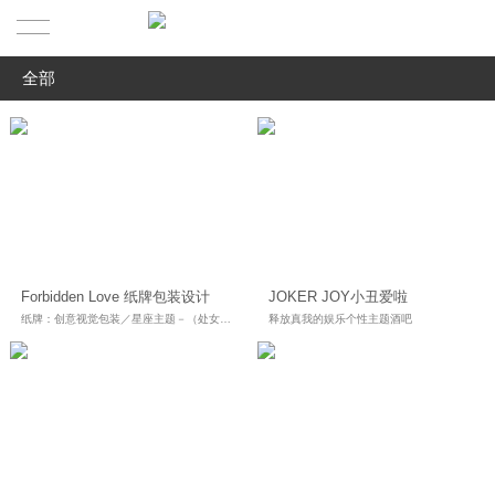
全部
首页
全部
作品展示
农业&工业
关于
食品&快销品
最新观点
我们的简介
医·美业&教育业
Forbidden Love 纸牌包装设计
JOKER JOY小丑爱啦
服务业&餐饮业
服务范围
我们的理念
纸牌：创意视觉包装／星座主题－（处女座）
释放真我的娱乐个性主题酒吧
奢侈品业&商业/地产
联系我们
精英团队
视频&其它
合作伙伴