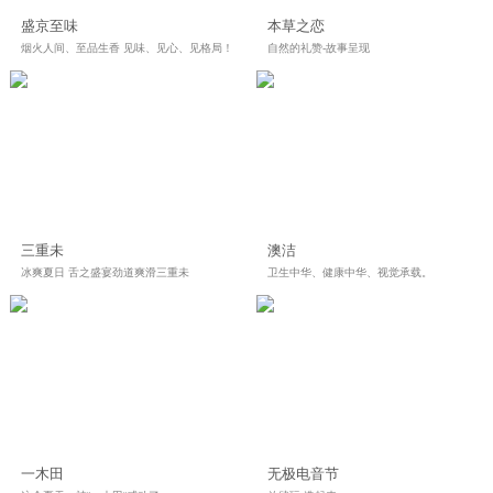
盛京至味
本草之恋
烟火人间、至品生香 见味、见心、见格局！
自然的礼赞-故事呈现
三重未
澳洁
冰爽夏日 舌之盛宴劲道爽滑三重未
卫生中华、健康中华、视觉承载。
一木田
无极电音节