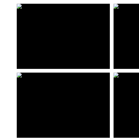
同志你好
就像牛奶面包遇见就是新鲜
喜乐掰掰
玉米界小黄人 根根惹人爱