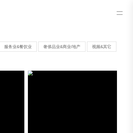
服务业&餐饮业
奢侈品业&商业/地产
视频&其它
崖尚窑炉面包坊