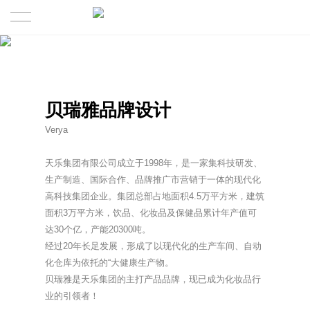
首页
作品展示
贝瑞雅品牌设计
关于
Verya
最新观点
我们的简介
天乐集团有限公司成立于
1998
年，是一家集科技研发、
生产制造、国际合作、品牌推广市营销于一体的现代化
服务范围
我们的理念
高科技集团企业。集团总部占地面积
4.5
万平方米，建筑
面积
3
万平方米，饮品、化妆品及保健品累计年产值可
联系我们
达
30
个亿，产能
20300
吨。
精英团队
经过
20
年长足发展，形成了以现代化的生产车间、自动
化仓库为依托的
“
大健康生产物。
合作伙伴
贝瑞雅是天乐集团的主打产品品牌，现已成为化妆品行
业的引领者！