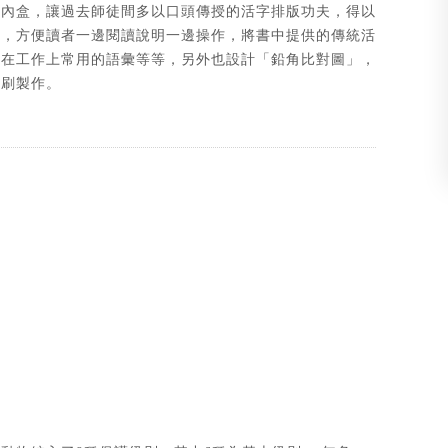
版內盒，讓過去師徒間多以口頭傳授的活字排版功夫，得以
度，方便讀者一邊閱讀說明一邊操作，將書中提供的傳統活
傅在工作上常用的語彙等等，另外也設計「鉛角比對圖」，
印刷製作。