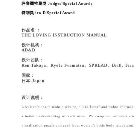
評審團推薦獎 Judges’Special Award;
特別獎 ico-D Special Award
作品名 ：
THE LOVING INSTRUCTION MANUA
L
设计机构：
AD&D
设计团队：
Ren Takaya
、Ryota Iwamatsu、SPREAD、Drill, Tera
国家：
日本 Japan
设计说明：
A women’s health mobile service, “Luna Luna” and Rohto Pharmac
a better understanding of each other. We compiled women’s min
visualization puzzle analyzed from women’s basic body temperature