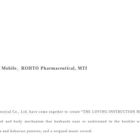
 Mobile、ROHTO Pharmaceutical, MTI
eutical Co., Ltd, have come together to create “THE LOVING INSTRUCTION MANU
d and body mechanism that husbands want to understand in the booklet with 
 and behavior patterns, and a original music record.