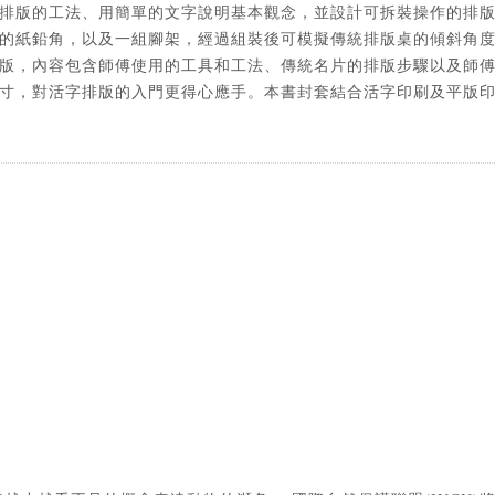
排版的工法、用簡單的文字說明基本觀念，並設計可拆裝操作的排
的紙鉛角，以及一組腳架，經過組裝後可模擬傳統排版桌的傾斜角
版，內容包含師傅使用的工具和工法、傳統名片的排版步驟以及師
寸，對活字排版的入門更得心應手。本書封套結合活字印刷及平版