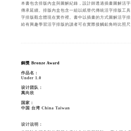
本書包含排版內盒與圖解紀錄，設計師透過插畫圖解活字
傳承延續。排版內盒包含一組以紙替代傳統活字排版工具
字排版觀念體現在實作裡。書中以插畫的方式圖解活字排
給有興趣學習活字排版的讀者可在實際接觸鉛角時比照尺
銅獎 Bronze Award
作品名：
Under 1.0
设计团队：
萬向欣
国家：
中国 台湾 China Taiwan
设计说明：